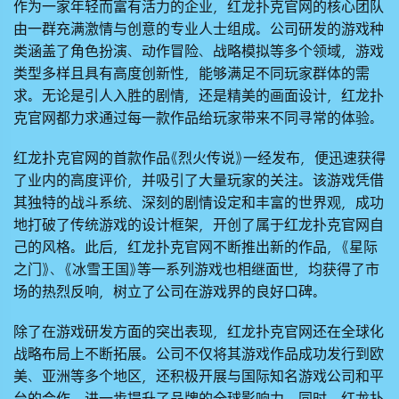
作为一家年轻而富有活力的企业，
红龙扑克官网
的核心团队
由一群充满激情与创意的专业人士组成。公司研发的游戏种
类涵盖了角色扮演、动作冒险、战略模拟等多个领域，游戏
类型多样且具有高度创新性，能够满足不同玩家群体的需
求。无论是引人入胜的剧情，还是精美的画面设计，
红龙扑
克官网
都力求通过每一款作品给玩家带来不同寻常的体验。
红龙扑克官网
的首款作品《烈火传说》一经发布，便迅速获得
了业内的高度评价，并吸引了大量玩家的关注。该游戏凭借
其独特的战斗系统、深刻的剧情设定和丰富的世界观，成功
地打破了传统游戏的设计框架，开创了属于
红龙扑克官网
自
己的风格。此后，
红龙扑克官网
不断推出新的作品，《星际
之门》、《冰雪王国》等一系列游戏也相继面世，均获得了市
场的热烈反响，树立了公司在游戏界的良好口碑。
除了在游戏研发方面的突出表现，
红龙扑克官网
还在全球化
战略布局上不断拓展。公司不仅将其游戏作品成功发行到欧
美、亚洲等多个地区，还积极开展与国际知名游戏公司和平