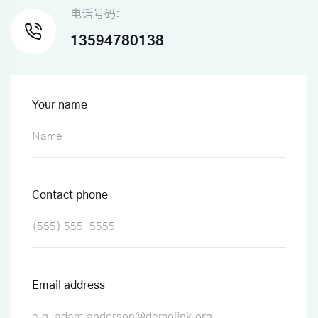
电话号码:
13594780138
Your name
Contact phone
Email address